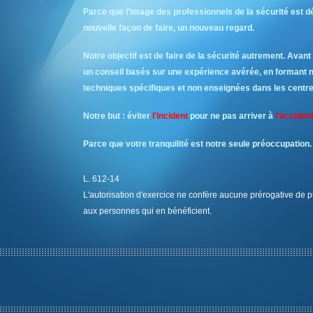
Parce que l'image des professionnels de la sécurité est dég
nouvelle façon de faire, un nouveau regard.
Notre objectif est de faire de la sécurité autrement. Avan
un conseil basés sur une expérience avérée, en formant 
techniques spécifiques et non enseignées dans les centre
Notre but : éviter
l'incident
pour ne pas arriver à
l'accident
Parce que votre tranquilité est notre seule préoccupation.
L. 612-14
L'autorisation d'exercice ne confère aucune prérogative de p
aux personnes qui en bénéficient
.