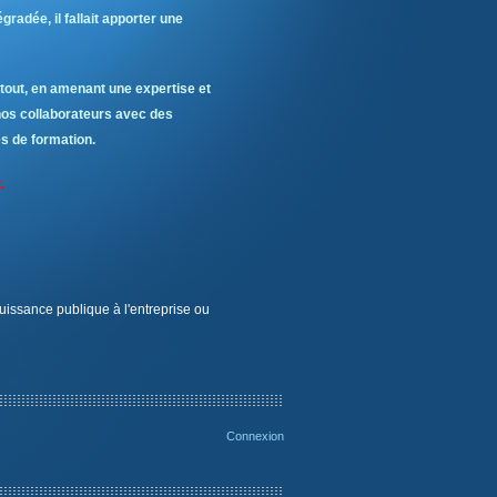
radée, il fallait apporter une
t tout, en amenant une expertise et
nos collaborateurs avec des
s de formation.
.
uissance publique à l'entreprise ou
Connexion